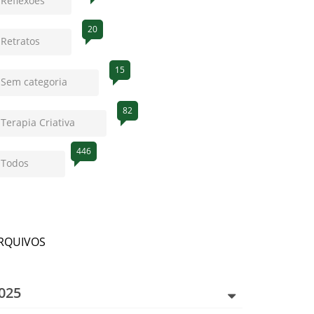
Reflexões
20
Retratos
15
Sem categoria
82
Terapia Criativa
446
a
Todos
RQUIVOS
025