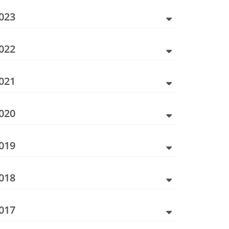
023
022
021
020
019
018
017