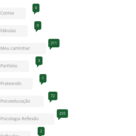
0
Contos
0
Fábulas
211
Meu caminhar
3
Portfolio
1
Prateando
72
Psicoeducação
255
Psicologia Reflexão
2