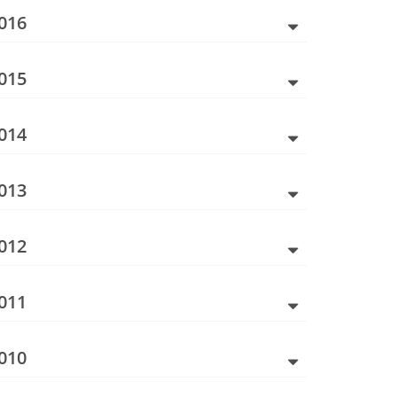
016
015
014
013
012
011
010