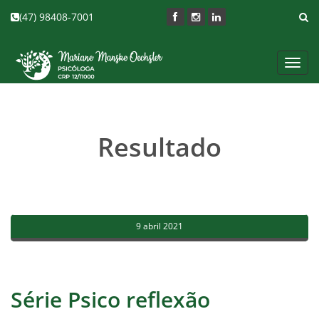
(47) 98408-7001
Toggl
navig
Resultado
9 abril 2021
Série Psico reflexão