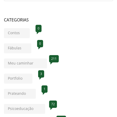
CATEGORIAS
0
Contos
0
Fábulas
211
Meu caminhar
3
Portfolio
1
Prateando
72
Psicoeducação