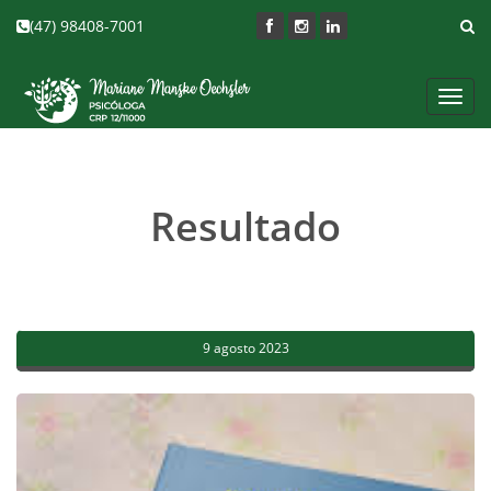
(47) 98408-7001
Toggl
navig
Resultado
9 agosto 2023