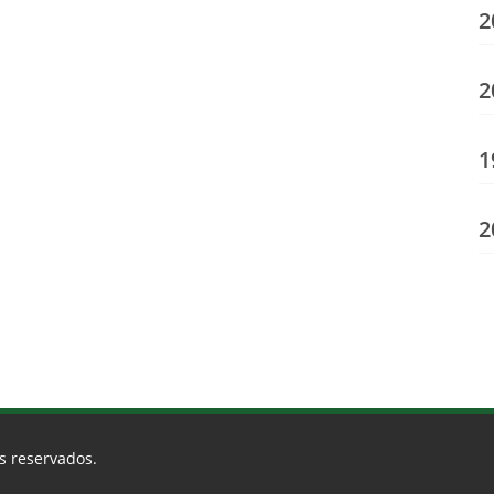
2
2
1
2
os reservados.