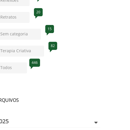
Reflexões
20
Retratos
15
Sem categoria
82
Terapia Criativa
446
Todos
RQUIVOS
025