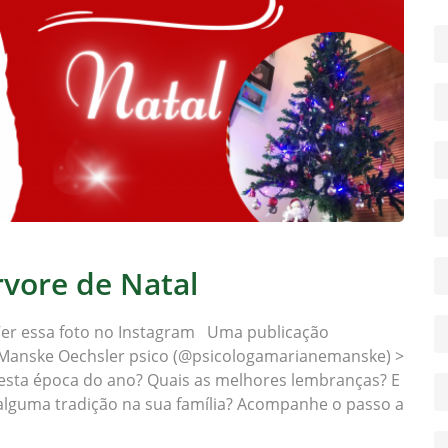
rvore de Natal
er essa foto no Instagram Uma publicação
Manske Oechsler psico (@psicologamarianemanske) >
esta época do ano? Quais as melhores lembranças? E
 alguma tradição na sua família? Acompanhe o passo a