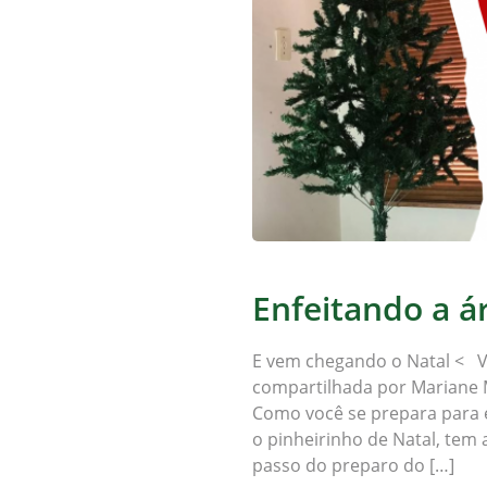
Enfeitando a á
E vem chegando o Natal < V
compartilhada por Mariane 
Como você se prepara para 
o pinheirinho de Natal, tem
passo do preparo do […]