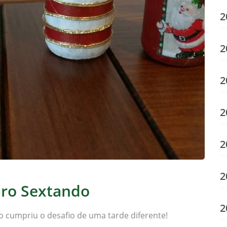
2
2
2
2
2
2
ro Sextando
2
 cumpriu o desafio de uma tarde diferente!