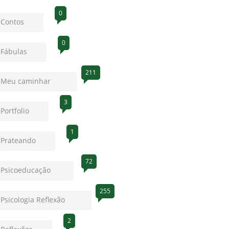
0
Contos
0
Fábulas
211
Meu caminhar
3
Portfolio
1
Prateando
72
Psicoeducação
255
Psicologia Reflexão
2