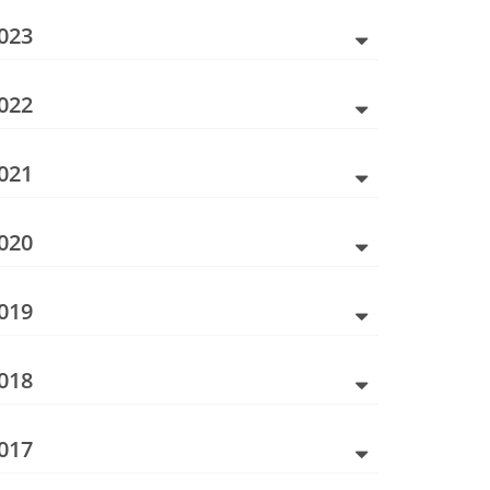
023
022
021
020
019
018
017