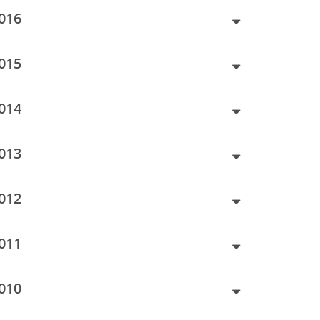
016
015
014
013
012
011
010