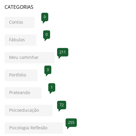
CATEGORIAS
0
Contos
0
Fábulas
211
Meu caminhar
3
Portfolio
1
Prateando
72
Psicoeducação
255
Psicologia Reflexão