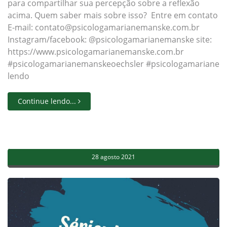
para compartilhar sua percepção sobre a reflexão
acima. Quem saber mais sobre isso? Entre em contato
E-mail: contato@psicologamarianemanske.com.br
Instagram/facebook: @psicologamarianemanske site:
https://www.psicologamarianemanske.com.br
#psicologamarianemanskeoechsler #psicologamarianema
lendo
Continue lendo...
28 agosto 2021