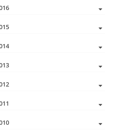
016
015
014
013
012
011
010