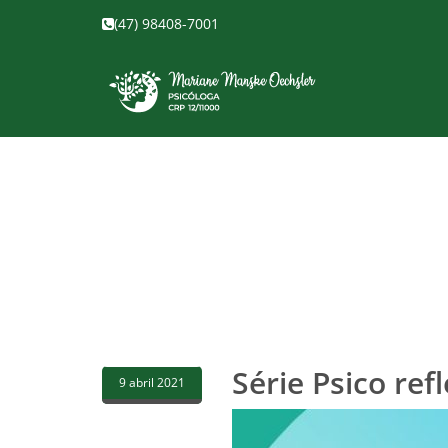
(47) 98408-7001
Série Psico ref
9 abril 2021