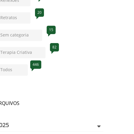
Reflexões
20
Retratos
15
Sem categoria
82
Terapia Criativa
446
Todos
RQUIVOS
025