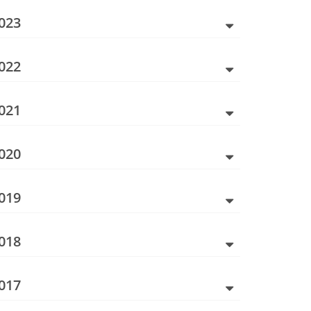
023
022
021
020
019
018
017