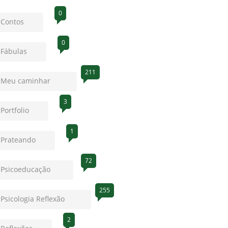
0
Contos
0
Fábulas
211
Meu caminhar
3
Portfolio
1
Prateando
72
Psicoeducação
255
Psicologia Reflexão
2