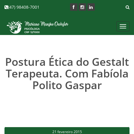
(47) 98408-7001
Toggl
navig
Postura Ética do Gestalt
Terapeuta. Com Fabíola
Polito Gaspar
21 fevereiro 2015