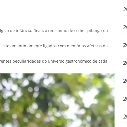
2
2
gico de infância. Realizo um sonho de colher pitanga no
2
 estejam intimamente ligados com memórias afetivas da
erentes peculiaridades do universo gastronômico de cada
2
2
2
2