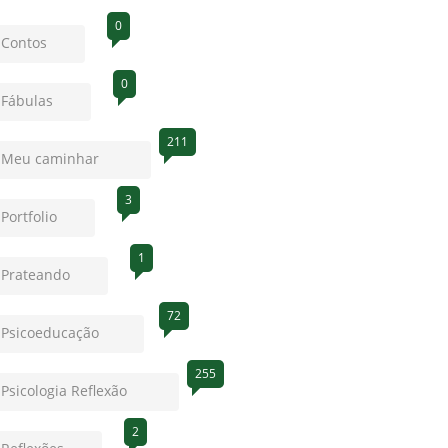
0
Contos
0
Fábulas
211
Meu caminhar
3
Portfolio
1
Prateando
72
Psicoeducação
255
Psicologia Reflexão
2