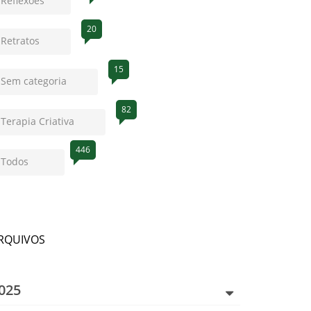
Reflexões
20
Retratos
15
Sem categoria
82
Terapia Criativa
446
Todos
RQUIVOS
025