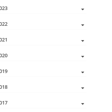
023
022
021
020
019
018
017