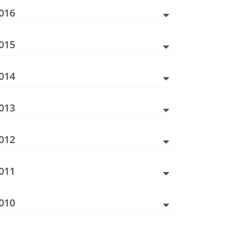
016
015
014
013
012
011
010