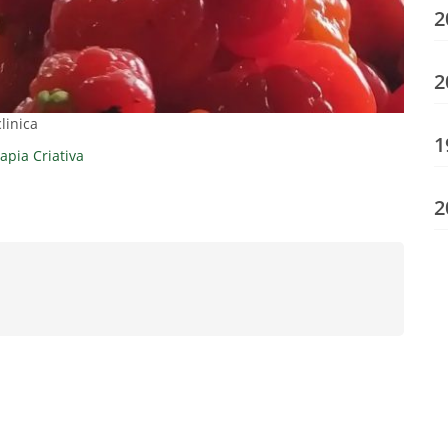
2
2
linica
1
apia Criativa
2