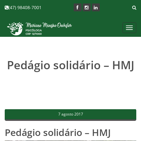
(47) 98408-7001
Toggl
navig
Pedágio solidário – HMJ
7 agosto 2017
Pedágio solidário – HMJ