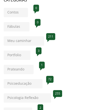
0
Contos
0
Fábulas
211
Meu caminhar
3
Portfolio
1
Prateando
72
Psicoeducação
255
Psicologia Reflexão
2