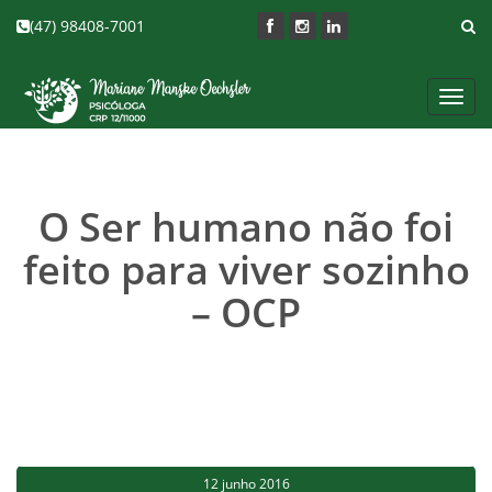
(47) 98408-7001
Toggl
navig
O Ser humano não foi
feito para viver sozinho
– OCP
12 junho 2016