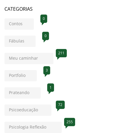
CATEGORIAS
0
Contos
0
Fábulas
211
Meu caminhar
3
Portfolio
1
Prateando
72
Psicoeducação
255
Psicologia Reflexão