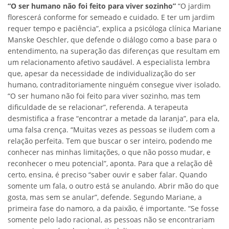
“O ser humano não foi feito para viver sozinho”
“O jardim
florescerá conforme for semeado e cuidado. E ter um jardim
requer tempo e paciência”, explica a psicóloga clínica Mariane
Manske Oeschler, que defende o diálogo como a base para o
entendimento, na superação das diferenças que resultam em
um relacionamento afetivo saudável. A especialista lembra
que, apesar da necessidade de individualização do ser
humano, contraditoriamente ninguém consegue viver isolado.
“O ser humano não foi feito para viver sozinho, mas tem
dificuldade de se relacionar”, referenda. A terapeuta
desmistifica a frase “encontrar a metade da laranja”, para ela,
uma falsa crença. “Muitas vezes as pessoas se iludem com a
relação perfeita. Tem que buscar o ser inteiro, podendo me
conhecer nas minhas limitações, o que não posso mudar, e
reconhecer o meu potencial”, aponta. Para que a relação dê
certo, ensina, é preciso “saber ouvir e saber falar. Quando
somente um fala, o outro está se anulando. Abrir mão do que
gosta, mas sem se anular”, defende. Segundo Mariane, a
primeira fase do namoro, a da paixão, é importante. “Se fosse
somente pelo lado racional, as pessoas não se encontrariam