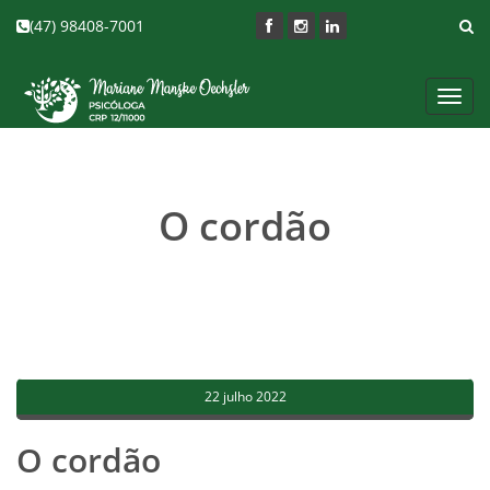
(47) 98408-7001
Toggl
navig
O cordão
22 julho 2022
O cordão