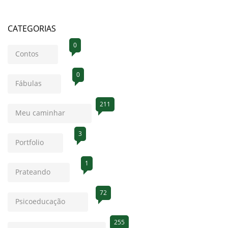
CATEGORIAS
0
Contos
0
Fábulas
211
Meu caminhar
3
Portfolio
1
Prateando
72
Psicoeducação
255