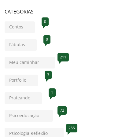
CATEGORIAS
0
Contos
0
Fábulas
211
Meu caminhar
3
Portfolio
1
Prateando
72
Psicoeducação
255
Psicologia Reflexão