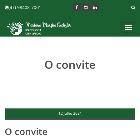
(47) 98408-7001
Toggl
navig
O convite
12 julho 2021
O convite