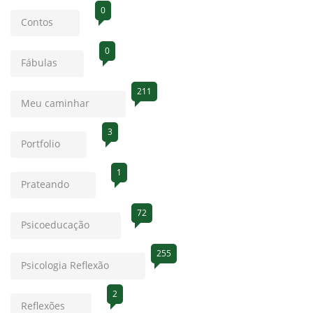
0
Contos
0
Fábulas
211
Meu caminhar
3
Portfolio
1
Prateando
72
Psicoeducação
255
Psicologia Reflexão
2
Reflexões