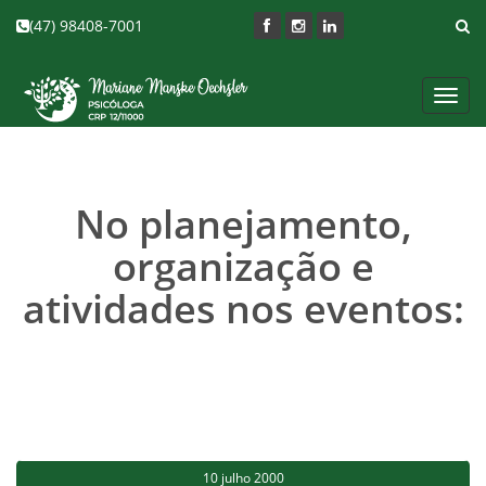
(47) 98408-7001
Toggl
navig
No planejamento,
organização e
atividades nos eventos:
10 julho 2000