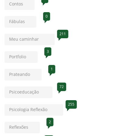
Contos
0
Fábulas
211
Meu caminhar
3
Portfolio
1
Prateando
72
Psicoeducação
255
Psicologia Reflexão
2
Reflexões