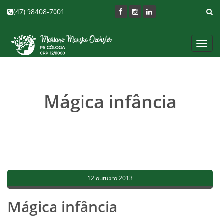
(47) 98408-7001
Toggl
navig
Mágica infância
12 outubro 2013
Mágica infância