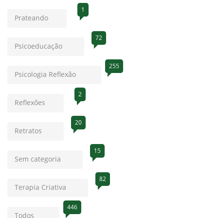
1
Prateando
72
Psicoeducação
255
Psicologia Reflexão
2
Reflexões
20
Retratos
15
Sem categoria
82
Terapia Criativa
446
Todos