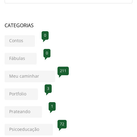
CATEGORIAS
0
Contos
0
Fábulas
211
Meu caminhar
3
Portfolio
1
Prateando
72
Psicoeducação