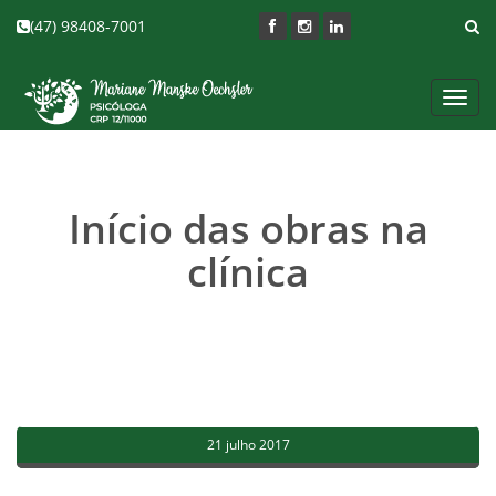
(47) 98408-7001
Toggl
navig
Início das obras na
clínica
21 julho 2017