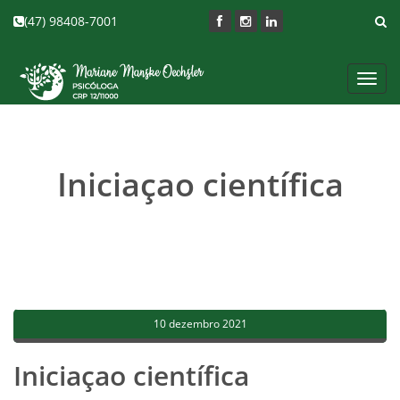
(47) 98408-7001
Toggl
navig
Iniciaçao científica
10 dezembro 2021
Iniciaçao científica