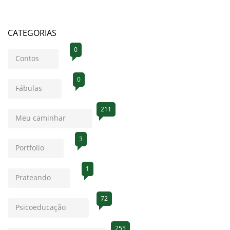
CATEGORIAS
0
Contos
0
Fábulas
211
Meu caminhar
3
Portfolio
1
Prateando
72
Psicoeducação
255