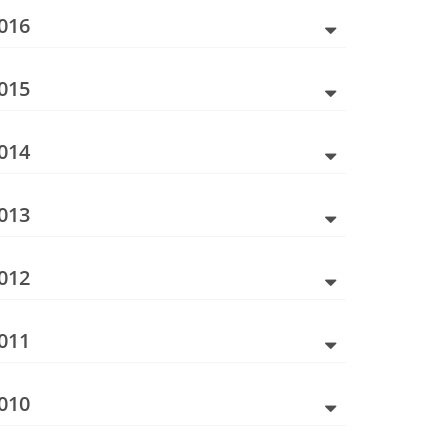
016
015
014
013
012
011
010