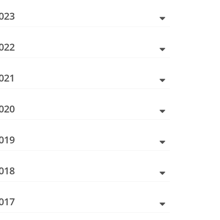
023
022
021
020
019
018
017