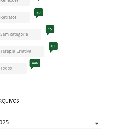
Reflexões
20
Retratos
15
Sem categoria
82
Terapia Criativa
446
Todos
RQUIVOS
025