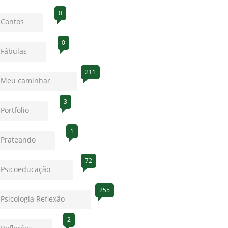
0
Contos
0
Fábulas
211
Meu caminhar
3
Portfolio
1
Prateando
72
Psicoeducação
255
Psicologia Reflexão
2