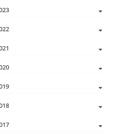
023
022
021
020
019
018
017