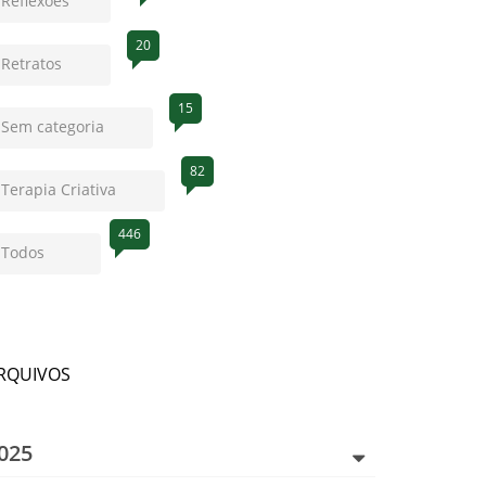
Reflexões
20
Retratos
15
Sem categoria
82
Terapia Criativa
446
Todos
RQUIVOS
025