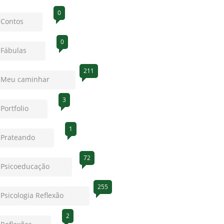
0
Contos
0
Fábulas
211
Meu caminhar
3
Portfolio
1
Prateando
72
Psicoeducação
255
Psicologia Reflexão
2