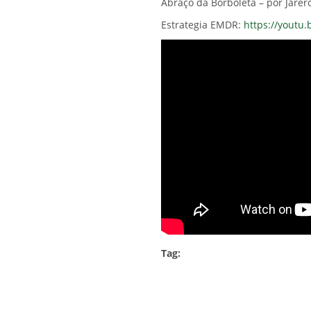
Abraço da Borboleta – por Jarer
Estrategia EMDR:
https://yout
Tag: