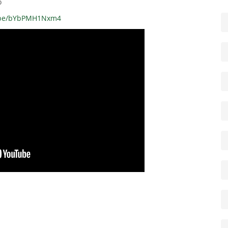
o
u.be/bYbPMH1Nxm4