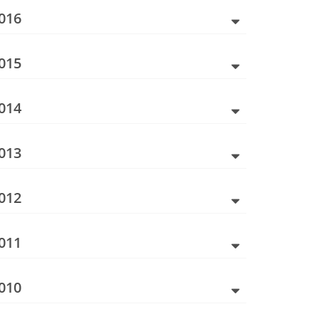
016
015
014
013
012
011
010