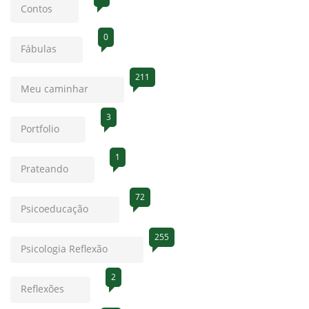
Contos
0
Fábulas
211
Meu caminhar
3
Portfolio
1
Prateando
72
Psicoeducação
255
Psicologia Reflexão
2
Reflexões