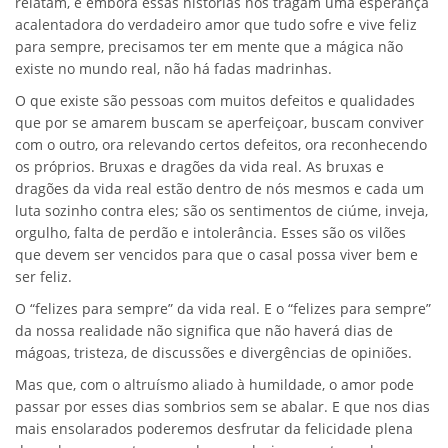
relatam, e embora essas histórias nos tragam uma esperança
acalentadora do verdadeiro amor que tudo sofre e vive feliz
para sempre, precisamos ter em mente que a mágica não
existe no mundo real, não há fadas madrinhas.
O que existe são pessoas com muitos defeitos e qualidades
que por se amarem buscam se aperfeiçoar, buscam conviver
com o outro, ora relevando certos defeitos, ora reconhecendo
os próprios. Bruxas e dragões da vida real. As bruxas e
dragões da vida real estão dentro de nós mesmos e cada um
luta sozinho contra eles; são os sentimentos de ciúme, inveja,
orgulho, falta de perdão e intolerância. Esses são os vilões
que devem ser vencidos para que o casal possa viver bem e
ser feliz.
O “felizes para sempre” da vida real. E o “felizes para sempre”
da nossa realidade não significa que não haverá dias de
mágoas, tristeza, de discussões e divergências de opiniões.
Mas que, com o altruísmo aliado à humildade, o amor pode
passar por esses dias sombrios sem se abalar. E que nos dias
mais ensolarados poderemos desfrutar da felicidade plena