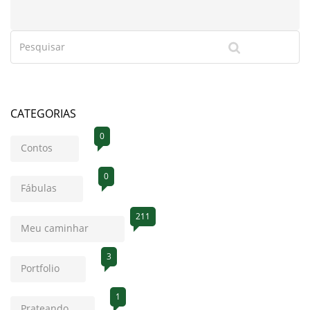
CATEGORIAS
0
Contos
0
Fábulas
211
Meu caminhar
3
Portfolio
1
Prateando