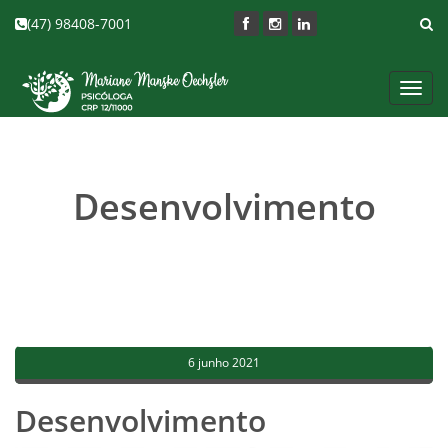
(47) 98408-7001
Toggl
navig
Desenvolvimento
6 junho 2021
Desenvolvimento