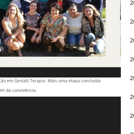
2
2
2
2
2
ão em Gestalt-Terapia. Mais uma etapa concluída
im da convivência.
2
2