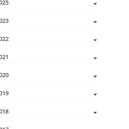
025
023
022
021
020
019
018