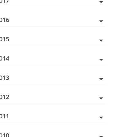
017
016
015
014
013
012
011
010