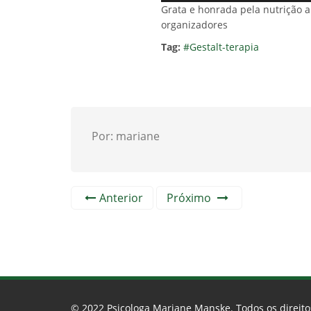
Grata e honrada pela nutrição
organizadores
Tag:
#Gestalt-terapia
Por: mariane
Anterior
Próximo
© 2022
Psicologa Mariane Manske
. Todos os direit