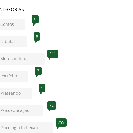
ATEGORIAS
0
Contos
0
Fábulas
211
Meu caminhar
3
Portfolio
1
Prateando
72
Psicoeducação
255
Psicologia Reflexão