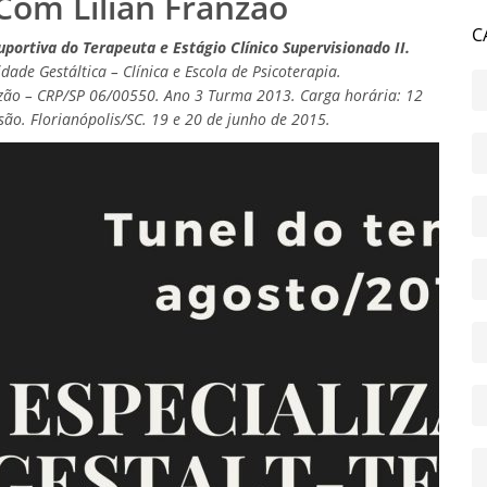
Com Lilian Franzão
C
ortiva do Terapeuta e Estágio Clínico Supervisionado II.
ade Gestáltica – Clínica e Escola de Psicoterapia.
azão – CRP/SP 06/00550. Ano 3 Turma 2013. Carga horária: 12
são. Florianópolis/SC. 19 e 20 de junho de 2015.