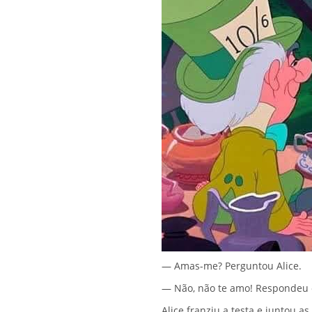
— Amas-me? Perguntou Alice.
— Não, não te amo! Respondeu 
Alice franziu a testa e juntou a