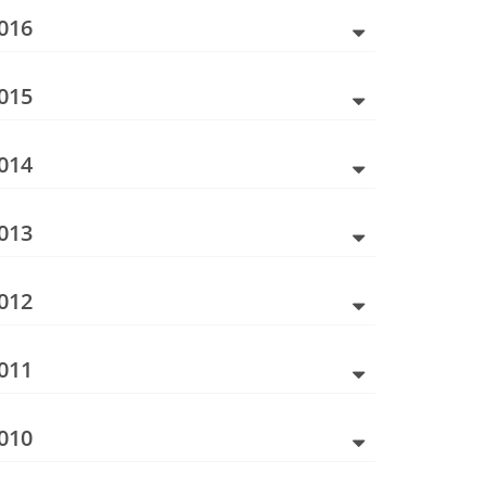
016
015
014
013
012
011
010