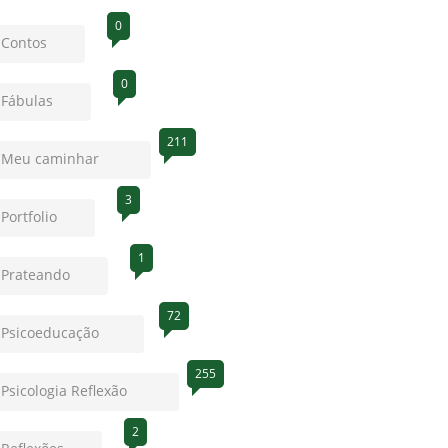
0
Contos
0
Fábulas
211
Meu caminhar
3
Portfolio
1
Prateando
72
Psicoeducação
255
Psicologia Reflexão
2