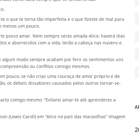
co.
te o que te torna tão imperfeita e o que fizeste de mal para
lo menos um pouco.
o te posso amar. Nem sempre serás amada Alice, haverá dias
dos e aborrecidos com a vida, terão a cabeça nas nuvens e
de algum modo sempre acabam por ferir os sentimentos uns
incompreensão ou conflitos consigo mesmos.
um pouco, se não crias uma couraça de amor próprio e de
ção, os débeis dissabores causados pelos outros tornar-se-
 pacto comigo mesmo: “Evitarei amar-te até aprenderes a
A
on (Lewis Caroll) em “Alice no país das maravilhas” Imagem
2