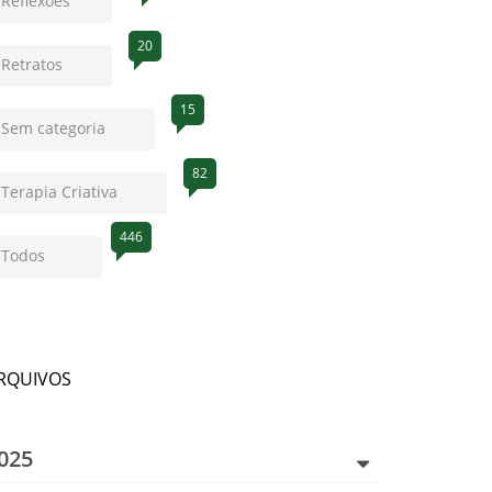
Reflexões
20
Retratos
15
Sem categoria
82
Terapia Criativa
446
Todos
RQUIVOS
025