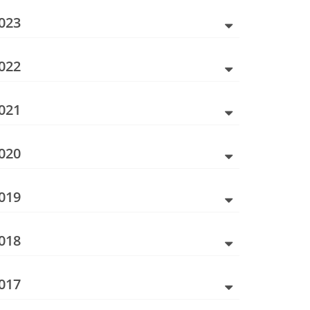
023
022
021
020
019
018
017