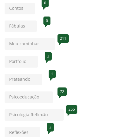
0
Contos
0
Fábulas
211
Meu caminhar
3
Portfolio
1
Prateando
72
Psicoeducação
255
Psicologia Reflexão
2
Reflexões