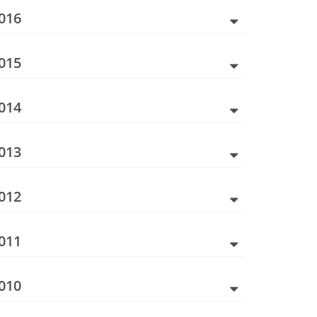
016
015
014
013
012
011
010