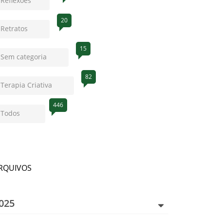
Reflexões
20
Retratos
15
Sem categoria
82
Terapia Criativa
446
Todos
RQUIVOS
025