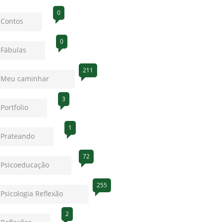
0
Contos
0
Fábulas
211
Meu caminhar
3
Portfolio
1
Prateando
72
Psicoeducação
255
Psicologia Reflexão
2