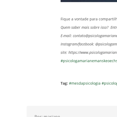
Fique a vontade para compartilh
Quem saber mais sobre isso?
Ent
E-mail: contato@psicologamaria
Instagram/facebook: @psicologa
site: https://www.psicologamari
#psicologamarianemanskeoechs
Tag:
#mesdapsicologia
#psicol
Por: mariane