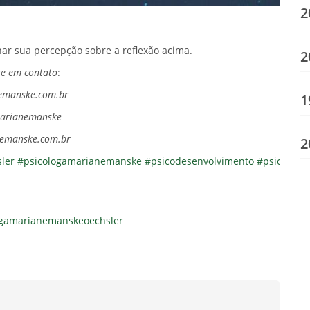
2
ar sua percepção sobre a reflexão acima.
2
re em contato
:
nemanske.com.br
1
marianemanske
anemanske.com.br
2
ler
#psicologamarianemanske
#psicodesenvolvimento
#psicotera
ogamarianemanskeoechsler