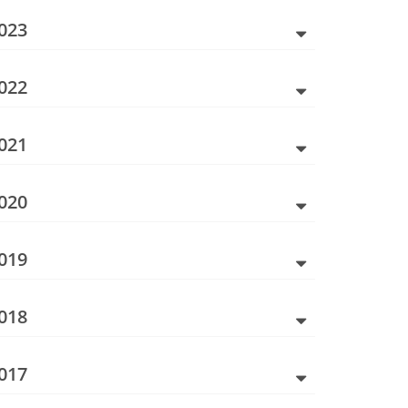
023
022
021
020
019
018
017