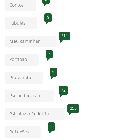
Contos
0
Fábulas
211
Meu caminhar
3
Portfolio
1
Prateando
72
Psicoeducação
255
Psicologia Reflexão
2
Reflexões