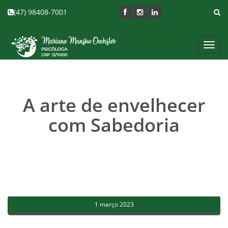
(47) 98408-7001
Toggl
navig
A arte de envelhecer
com Sabedoria
1 março 2023