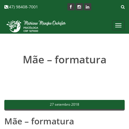
(47) 98408-7001
Toggl
navig
Mãe – formatura
27 setembro 2018
Mãe – formatura